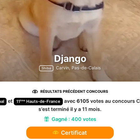
Django
Carvin, Pas-de-Calais
Shiba
RÉSULTATS PRÉCÉDENT CONCOURS
et
avec
6105
votes au concours
C
ème
al
11
Hauts-de-France
s'est terminé
il y a 11 mois
.
Gagné :
400 votes
Certificat