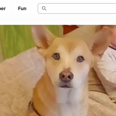
per
Fun