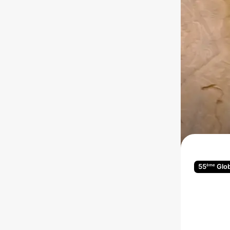
ème
55
Glob