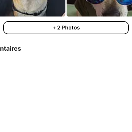
+
2
Photos
taires