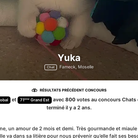
Yuka
Fameck, Moselle
Chat
RÉSULTATS PRÉCÉDENT CONCOURS
et
avec
800
votes au concours
Chats
ème
obal
71
Grand Est
terminé
il y a 2 ans
.
ine, un amour de 2 mois et demi. Très gourmande et miaul
elle va dans sa litière pour nous prévenir qu’elle fait ses be