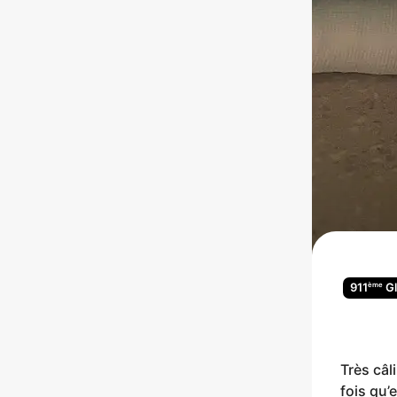
ème
911
Gl
Très câl
fois qu’