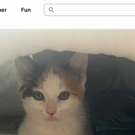
per
Fun