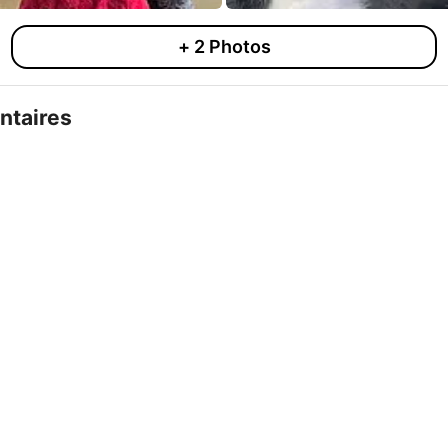
+
2
Photos
taires