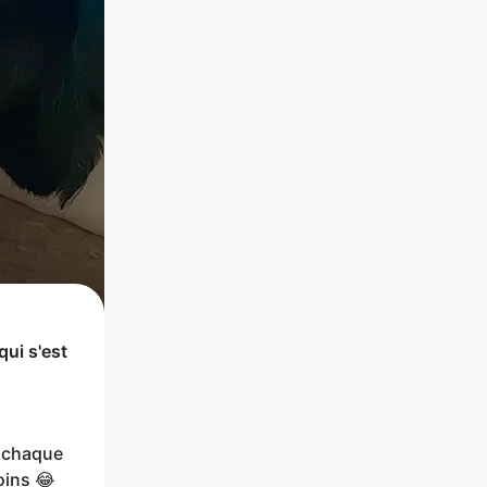
qui s'est
e chaque
soins 😂