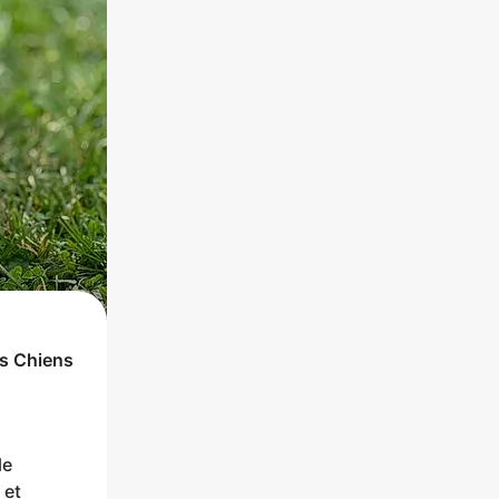
rs
Chiens
le
 et