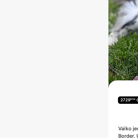
ème
2729
Vaïko je
Border. 