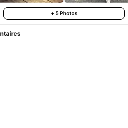
+
5
Photos
taires