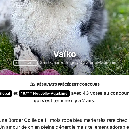
Vaïko
Saint-Jean-d'Angély, Charente-Maritime
Border Collie
RÉSULTATS PRÉCÉDENT CONCOURS
et
avec
43
votes au concou
ème
Global
167
Nouvelle-Aquitaine
qui s'est terminé
il y a 2 ans
.
une Border Collie de 11 mois robe bleu merle très rare chez 
Un amour de chien pleins d’énergie mais tellement adorable