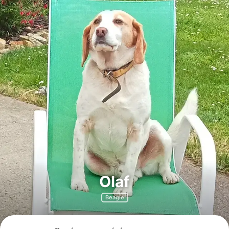
Olaf
Beagle