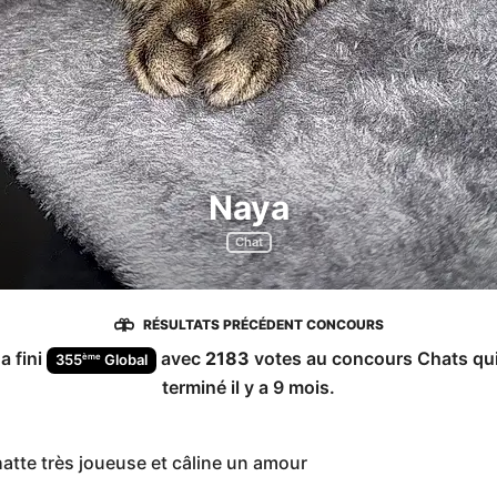
Naya
Chat
RÉSULTATS PRÉCÉDENT CONCOURS
a fini
avec
2183
votes au concours
Chats
qui
ème
355
Global
terminé
il y a 9 mois
.
hatte très joueuse et câline un amour