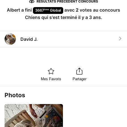
RÉSULTATS PRÉCÉDENT CONCOURS
Albert
a fini
avec
2
votes au concours
ème
3667
Global
Chiens
qui s'est terminé
il y a 3 ans
.
David J.
Mes Favoris
Partager
Photos