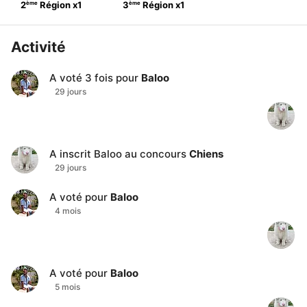
ème
ème
2
Région
x
1
3
Région
x
1
Activité
A voté
3
fois pour
Baloo
29 jours
A inscrit
Baloo
au concours
Chiens
29 jours
A voté pour
Baloo
4 mois
A voté pour
Baloo
5 mois