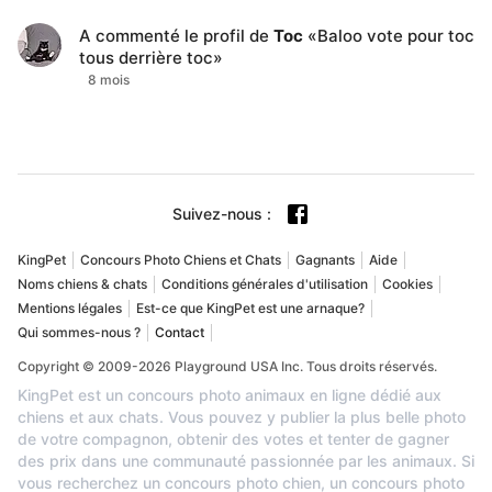
A commenté le profil de
Toc
«
Baloo vote pour toc
tous derrière toc
»
8 mois
Suivez-nous
:
KingPet
Concours Photo Chiens et Chats
Gagnants
Aide
Noms chiens & chats
Conditions générales d'utilisation
Cookies
Mentions légales
Est-ce que KingPet est une arnaque?
Qui sommes-nous ?
Contact
Copyright © 2009-2026 Playground USA Inc. Tous droits réservés.
KingPet est un concours photo animaux en ligne dédié aux
chiens et aux chats. Vous pouvez y publier la plus belle photo
de votre compagnon, obtenir des votes et tenter de gagner
des prix dans une communauté passionnée par les animaux. Si
vous recherchez un concours photo chien, un concours photo