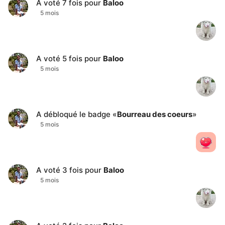
A voté
7
fois pour
Baloo
5 mois
A voté
5
fois pour
Baloo
5 mois
A débloqué le badge «
Bourreau des coeurs
»
5 mois
A voté
3
fois pour
Baloo
5 mois