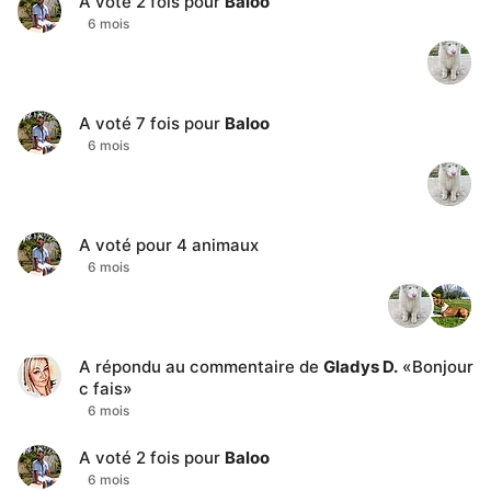
A voté
2
fois pour
Baloo
6 mois
A voté
7
fois pour
Baloo
6 mois
A voté pour
4
animaux
6 mois
A répondu au commentaire de
Gladys D.
«
Bonjour
c fais
»
6 mois
A voté
2
fois pour
Baloo
6 mois