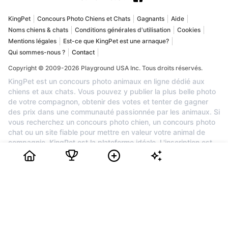
KingPet
Concours Photo Chiens et Chats
Gagnants
Aide
Noms chiens & chats
Conditions générales d'utilisation
Cookies
Mentions légales
Est-ce que KingPet est une arnaque?
Qui sommes-nous ?
Contact
Copyright © 2009-2026 Playground USA Inc. Tous droits réservés.
KingPet est un concours photo animaux en ligne dédié aux
chiens et aux chats. Vous pouvez y publier la plus belle photo
de votre compagnon, obtenir des votes et tenter de gagner
des prix dans une communauté passionnée par les animaux. Si
vous recherchez un concours photo chien, un concours photo
chat ou un site fiable pour mettre en valeur votre animal de
compagnie, KingPet est la plateforme idéale. L'inscription est
gratuite : créez votre profil, ajoutez les photos de votre animal,
partagez sa page avec vos proches et suivez sa place dans le
classement. Chaque mois, les animaux les plus populaires
peuvent remporter des récompenses et une belle visibilité.
Rejoignez KingPet dès maintenant pour participer à un grand
concours photo animaux et faire découvrir votre chien ou votre
chat.
0