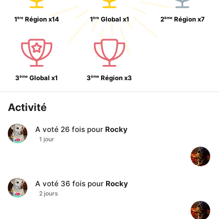
ère
ère
ème
1
Région
x
14
1
Global
x
1
2
Région
x
7
ème
ème
3
Global
x
1
3
Région
x
3
Activité
A voté
26
fois pour
Rocky
1 jour
A voté
36
fois pour
Rocky
2 jours