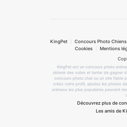
KingPet
Concours Photo Chiens
Cookies
Mentions lé
Copy
KingPet est un concours photo animau
obtenir des votes et tenter de gagner 
concours photo chat ou un site fiable p
créez votre profil, ajoutez les photos 
animaux les plus populaires peuvent rem
Découvrez plus de con
Les amis de Ki