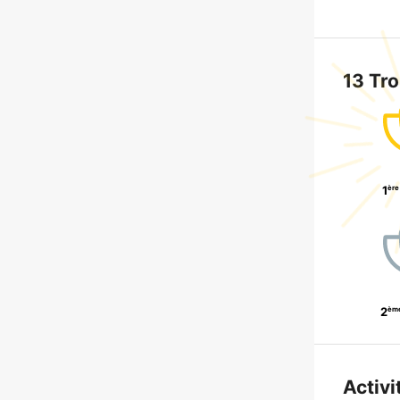
13 Tr
ère
1
èm
2
Activi