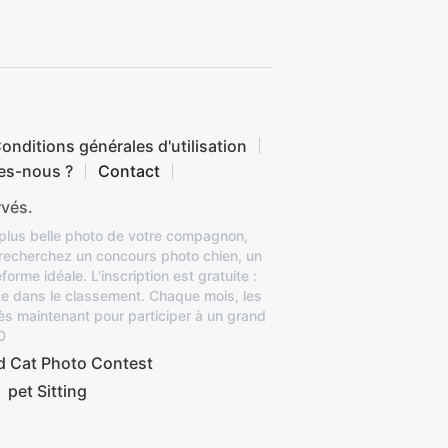
onditions générales d'utilisation
es-nous ?
Contact
rvés.
 plus belle photo de votre compagnon,
 recherchez un concours photo chien, un
rme idéale. L'inscription est gratuite :
ace dans le classement. Chaque mois, les
ès maintenant pour participer à un grand
0
d Cat Photo Contest
pet Sitting