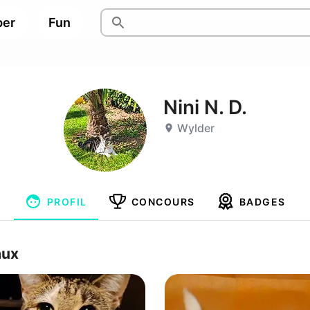
per
Fun
Nini N. D.
Wylder
PROFIL
CONCOURS
BADGES
aux