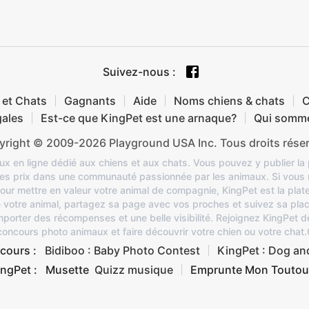
Suivez-nous
:
 et Chats
Gagnants
Aide
Noms chiens & chats
C
gales
Est-ce que KingPet est une arnaque?
Qui somm
right © 2009-2026 Playground USA Inc. Tous droits rése
x en ligne dédié aux chiens et aux chats. Vous pouvez y publier la
des prix dans une communauté passionnée par les animaux. Si vous
our mettre en valeur votre animal de compagnie, KingPet est la platefo
de votre animal, partagez sa page avec vos proches et suivez sa pl
porter des récompenses et une belle visibilité. Rejoignez KingPet d
concours photo animaux et faire découvrir votre chien ou votre chat.
cours :
Bidiboo : Baby Photo Contest
KingPet : Dog an
ngPet :
Musette
Quizz musique
Emprunte Mon Toutou