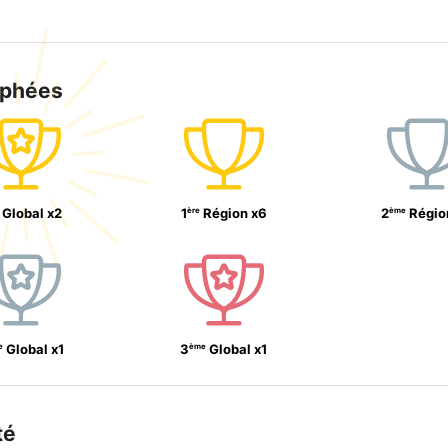
ophées
ère
ème
Global
x
2
1
Région
x
6
2
Régio
e
ème
Global
x
1
3
Global
x
1
té