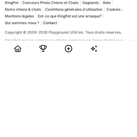
KingPet
Concours Photo Chiens et Chats
Gagnants
Aide
Noms chiens & chats
Conditions générales d'utilisation
Cookies
Mentions légales
Est-ce que KingPet est une arnaque?
Qui sommes-nous ?
Contact
Copyright © 2009-2026 Playground USA Inc. Tous droits réservés.
KingPet est un concours photo animaux en ligne dédié aux
chiens et aux chats. Vous pouvez y publier la plus belle photo
de votre compagnon, obtenir des votes et tenter de gagner
des prix dans une communauté passionnée par les animaux. Si
vous recherchez un concours photo chien, un concours photo
chat ou un site fiable pour mettre en valeur votre animal de
compagnie, KingPet est la plateforme idéale. L'inscription est
gratuite : créez votre profil, ajoutez les photos de votre animal,
partagez sa page avec vos proches et suivez sa place dans le
classement. Chaque mois, les animaux les plus populaires
peuvent remporter des récompenses et une belle visibilité.
Rejoignez KingPet dès maintenant pour participer à un grand
concours photo animaux et faire découvrir votre chien ou votre
chat.
0