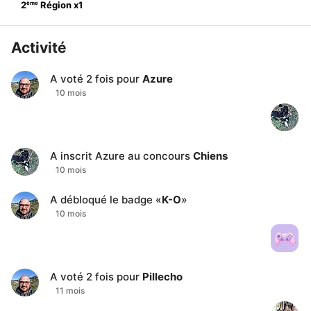
ème
2
Région
x
1
Activité
A voté
2
fois pour
Azure
10 mois
A inscrit
Azure
au concours
Chiens
10 mois
A débloqué le badge «
K-O
»
10 mois
A voté
2
fois pour
Pillecho
11 mois