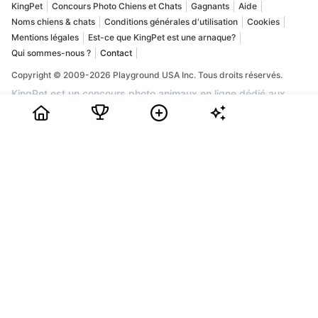
KingPet
Concours Photo Chiens et Chats
Gagnants
Aide
Noms chiens & chats
Conditions générales d'utilisation
Cookies
Mentions légales
Est-ce que KingPet est une arnaque?
Qui sommes-nous ?
Contact
Copyright © 2009-2026 Playground USA Inc. Tous droits réservés.
KingPet est un concours photo animaux en ligne dédié aux
chiens et aux chats. Vous pouvez y publier la plus belle photo
de votre compagnon, obtenir des votes et tenter de gagner
des prix dans une communauté passionnée par les animaux. Si
vous recherchez un concours photo chien, un concours photo
chat ou un site fiable pour mettre en valeur votre animal de
compagnie, KingPet est la plateforme idéale. L'inscription est
gratuite : créez votre profil, ajoutez les photos de votre animal,
partagez sa page avec vos proches et suivez sa place dans le
classement. Chaque mois, les animaux les plus populaires
peuvent remporter des récompenses et une belle visibilité.
Rejoignez KingPet dès maintenant pour participer à un grand
concours photo animaux et faire découvrir votre chien ou votre
chat.
0