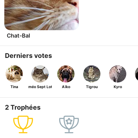
Chat-Bal
Derniers votes
Tina
Roméo Sept Lotus
Aïko
Tigrou
Kyro
2 Trophées