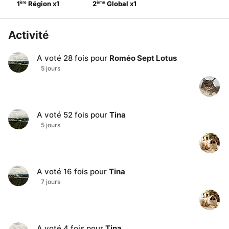
ère
ème
1
Région
x
1
2
Global
x
1
Activité
A voté
28
fois pour
Roméo Sept Lotus
5 jours
A voté
52
fois pour
Tina
5 jours
A voté
16
fois pour
Tina
7 jours
A voté
4
fois pour
Tina