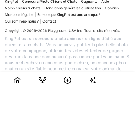
KingPet
Concours Photo Chiens et Chats
Gagnants
Aide
Noms chiens & chats
Conditions générales d'utilisation
Cookies
Mentions légales
Est-ce que KingPet est une arnaque?
Qui sommes-nous ?
Contact
Copyright © 2009-2026 Playground USA Inc. Tous droits réservés.
KingPet est un concours photo animaux en ligne dédié aux
chiens et aux chats. Vous pouvez y publier la plus belle photo
de votre compagnon, obtenir des votes et tenter de gagner
des prix dans une communauté passionnée par les animaux. Si
vous recherchez un concours photo chien, un concours photo
chat ou un site fiable pour mettre en valeur votre animal de
compagnie, KingPet est la plateforme idéale. L'inscription est
gratuite : créez votre profil, ajoutez les photos de votre animal,
partagez sa page avec vos proches et suivez sa place dans le
classement. Chaque mois, les animaux les plus populaires
peuvent remporter des récompenses et une belle visibilité.
Rejoignez KingPet dès maintenant pour participer à un grand
concours photo animaux et faire découvrir votre chien ou votre
chat.
0