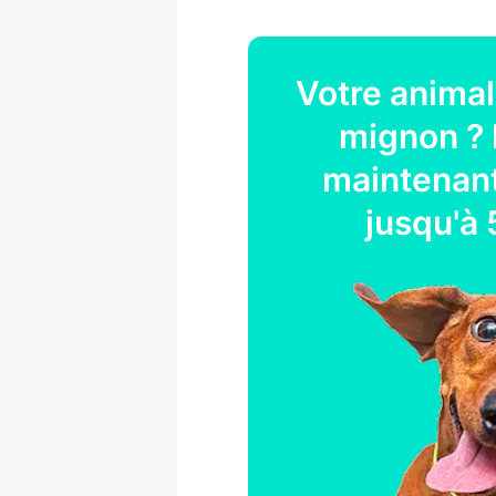
Votre
animal
mignon ? 
maintenant
jusqu'à