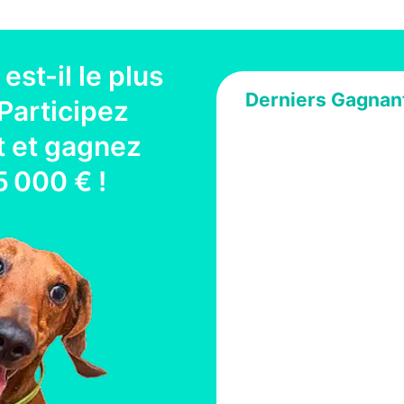
est-il le plus
Derniers Gagnan
Participez
 et gagnez
5 000 €
!